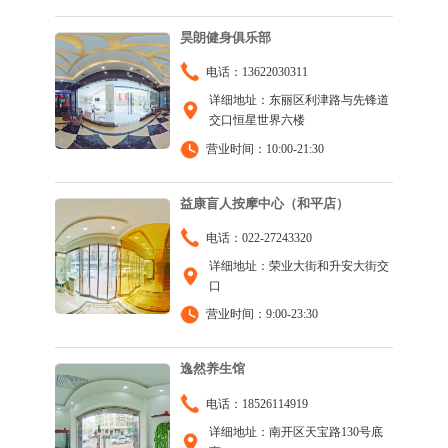
昊朗健身俱乐部
电话：13622030311
详细地址：东丽区利津路与先锋道
交口恒星世界六楼
营业时间：10:00-21:30
益康盲人按摩中心（和平店）
电话：022-27243320
详细地址：荣业大街和升安大街交
口
营业时间：9:00-23:30
逸然养生馆
电话：18526114919
详细地址：南开区天宝路130号底