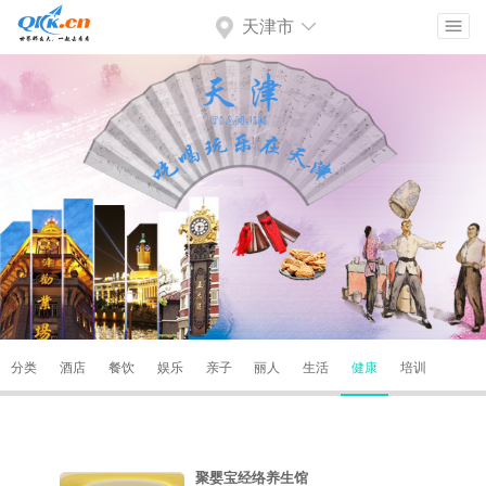
天津市
分类
酒店
餐饮
娱乐
亲子
丽人
生活
健康
培训
聚婴宝经络养生馆