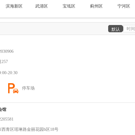
滨海新区
武清区
宝坻区
蓟州区
宁河区
时间
默认
30906
257
0-20:30
停车场
会馆
05581
西青区瑶琳路金丽花园b区18号