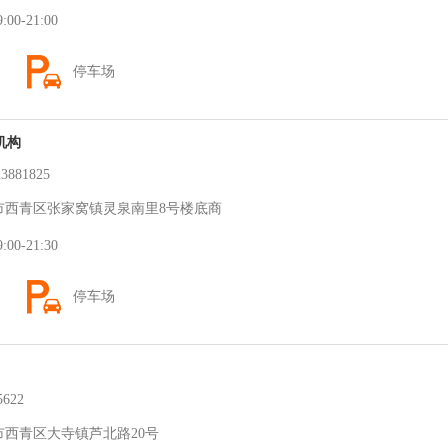
0-21:00
停车场
机构
881825
西青区张家窝镇灵泉南里8号楼底商
0-21:30
停车场
622
西青区大寺镇芦北路20号