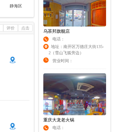
静海区
评价
点击
乌茶邦旗舰店
电话：
地址：南开区万德庄大街135-
2（雪山飞狐旁边）
营业时间：
重庆大龙老火锅
电话：