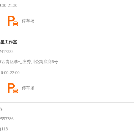
0-21:30
停车场
明星工作室
17322
西青区李七庄秀川公寓底商6号
00-22:00
停车场
心
53386
118