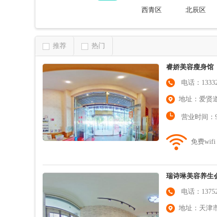
西青区
北辰区
推荐
热门
睿娇美容瘦身馆
电话：133320
地址：爱贤道
营业时间：9:0
免费wifi
瑞诗琳美容养生
电话：137522
地址：天津市