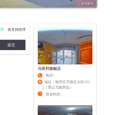
排序
按支持排序
乌茶邦旗舰店
电话：
地址：南开区万德庄大街135-
2（雪山飞狐旁边）
营业时间：